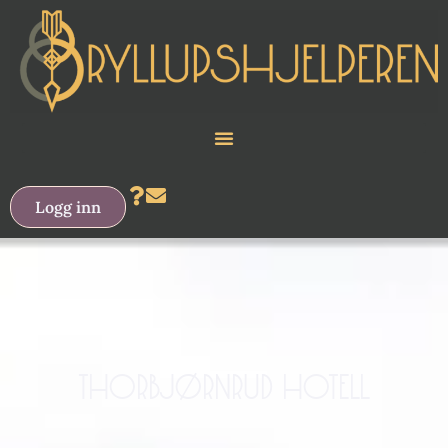
Logg inn
THORBJØRNRUD HOTELL