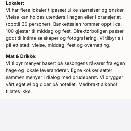
Lokaler:
Vi har flere lokaler tilpasset ulike størrelser og ønsker.
Vielse kan holdes utendørs i hagen eller i oransjeriet
(opptil 30 personer). Bankettsalen rommer opptil ca.
100 gjester til middag og fest. Direktørboligen passer
godt til intime selskaper og fotografering. Vi tilbyr alt
på ett sted: vielse, middag, fest og overnatting.
Mat & Drikke:
Vi tilbyr menyer basert på sesongens råvarer fra egen
hage og lokale leverandører. Egne kokker setter
sammen menyer i dialog med brudeparet. Vi brygger
vårt eget øl og cider på hotellet. Medbrakt alkohol
tillates ikke.
Overnatting:
Hotellet har 82 rom med ulike størrelser og
standarder. Gjestene kan overnatte på hotellet og
våkne til frokost dagen etter.