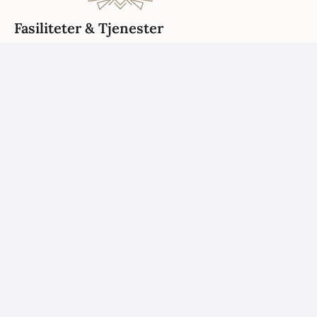
Fasiliteter & Tjenester
Ta gjerne kontakt dersom dere har spørsmål.
Priser
Ta kontakt for et uforpliktende tilbud.
Fotograf